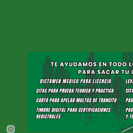
Page
Google Sites
Report abuse